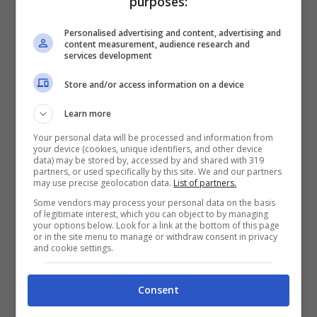
purposes:
Personalised advertising and content, advertising and
Nel post che ha condiviso su Instagram la
content measurement, audience research and
services development
meravigliosa conduttrice porta una
bellissima
torna di compleanno
che raffigura il numero 14
Store and/or access information on a device
e chiede al figlio e all’ex marito di raggiungerla
Learn more
mentre la appoggia sul tavolo. Con
un’incredibile dolcezza ha dato un bacio prima
Your personal data will be processed and information from
your device (cookies, unique identifiers, and other device
a Nathan poi all’imprenditore, la loro è una
data) may be stored by, accessed by and shared with 319
famiglia molto unita. Nella didascalia ha
partners, or used specifically by this site. We and our partners
may use precise geolocation data.
List of partners.
scritto:
“14 anni di
amore incondizionato
.
Some vendors may process your personal data on the basis
Ancora auguri vita!”
of legitimate interest, which you can object to by managing
your options below. Look for a link at the bottom of this page
or in the site menu to manage or withdraw consent in privacy
Elisabetta Gregoraci
ha fatto esprimere un
and cookie settings.
desiderio al figlio, poi tutti e tre
insieme hanno
spento le candeline
, un emozionante momento
Consent
di famiglia che ha catturato non poco
l’attenzione dei fan. Il post ha fatto subito il