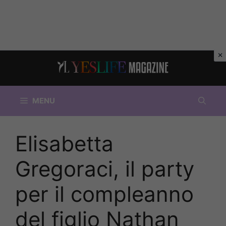
Vai
al
contenuto
MENU
Elisabetta
Gregoraci, il party
per il compleanno
del figlio Nathan