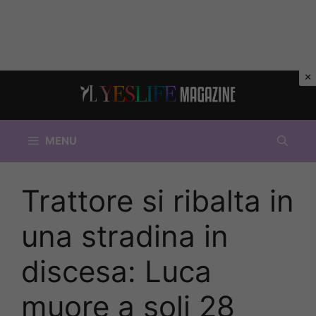
Vai
al
contenuto
MENU
Trattore si ribalta in
una stradina in
discesa: Luca
muore a soli 28