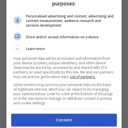
purposes:
Personalised advertising and content, advertising and
content measurement, audience research and
Si accascia in fabbrica mentre lavora:
services development
giovane operaio muore davanti ai
Store and/or access information on a device
colleghi
Scompare e lo ritrovano in queste
Learn more
condizioni, sconvolto il pubblico di Chi
Your personal data will be processed and information from
l’ha visto
your device (cookies, unique identifiers, and other device
data) may be stored by, accessed by and shared with 319
Auto prende fuoco, ragazzo di 25 anni
partners, or used specifically by this site. We and our partners
may use precise geolocation data.
List of partners.
muore bruciato vivo
Some vendors may process your personal data on the basis
of legitimate interest, which you can object to by managing
Si chiamava
Luca Sangiovanni
, il ragazzo di 28
your options below. Look for a link at the bottom of this page
or in the site menu to manage or withdraw consent in privacy
anni deceduto in un incidente nel pomeriggio di
and cookie settings.
ieri,
lunedì 2 gennaio
, a Caiazzo, piccolo centro
della provincia di Caserta.
Consent