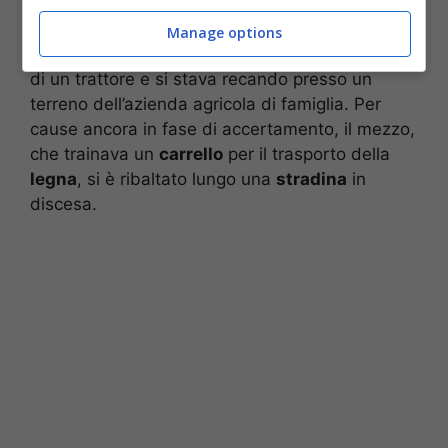
Stando a quanto appurato sino ad ora, come
riferiscono alcune testate locali e la redazione
Manage options
de
Il Corriere Adriatico
, il giovane era alla guida
di un trattore e si stava recando presso un
terreno dell’azienda agricola di famiglia. Per
cause ancora in fase di accertamento, il mezzo,
che trainava un
carrello
per il trasporto della
legna
, si è ribaltato lungo una
stradina
in
discesa.