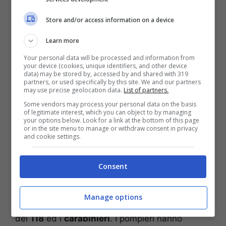
Investita da un’auto sull’autostrada:
Store and/or access information on a device
muore bambina di soli 10 anni
Assalta la villetta del vicino con una
Learn more
ruspa: uomo ucciso a colpi di fucile
Your personal data will be processed and information from
your device (cookies, unique identifiers, and other device
Auto si schianta ad un incrocio: morto il
data) may be stored by, accessed by and shared with 319
conducente
partners, or used specifically by this site. We and our partners
may use precise geolocation data.
List of partners.
Un uomo di 39 anni è stato trovato privo di vita
Some vendors may process your personal data on the basis
of legitimate interest, which you can object to by managing
nella giornata di ieri,
giovedì 5 gennaio
, a
your options below. Look for a link at the bottom of this page
or in the site menu to manage or withdraw consent in privacy
Suzzara, centro della provincia di Mantova.
and cookie settings.
Il cadavere, secondo quanto si legge su
Brescia
Consent
Today
, è stato rinvenuto sui sedili posteriori
dell’auto del 39enne, ferma all’interno di un
parcheggio
di
via Lombardi
. Sul posto sono
Manage options
arrivati i
vigili del fuoco
, il
personale medico
del
118
ed i
carabinieri
. I pompieri hanno