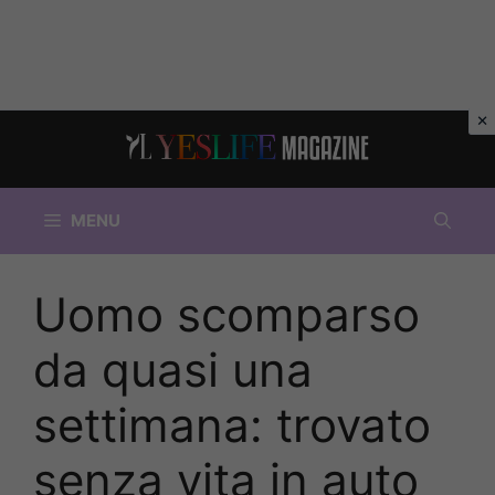
Vai
al
contenuto
MENU
Uomo scomparso
da quasi una
settimana: trovato
senza vita in auto