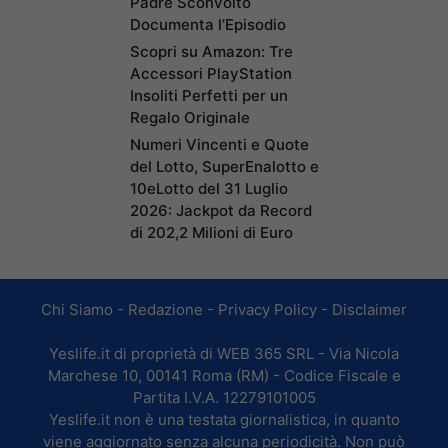
Padre Sconvolto
Documenta l’Episodio
Scopri su Amazon: Tre
Accessori PlayStation
Insoliti Perfetti per un
Regalo Originale
Numeri Vincenti e Quote
del Lotto, SuperEnalotto e
10eLotto del 31 Luglio
2026: Jackpot da Record
di 202,2 Milioni di Euro
Chi Siamo
-
Redazione
-
Privacy Policy
-
Disclaimer
Yeslife.it di proprietà di WEB 365 SRL - Via Nicola
Marchese 10, 00141 Roma (RM) - Codice Fiscale e
Partita I.V.A. 12279101005
Yeslife.it non è una testata giornalistica, in quanto
viene aggiornato senza alcuna periodicità. Non può