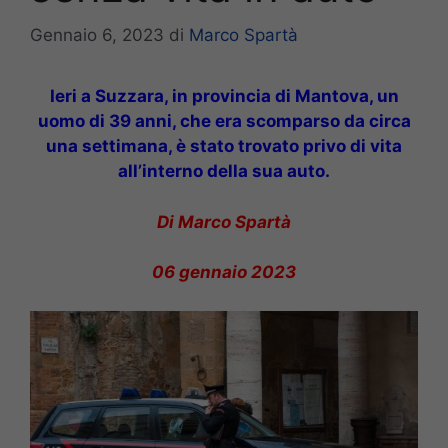
Gennaio 6, 2023
di
Marco Spartà
Ieri a Suzzara, in provincia di Mantova, un
uomo di 39 anni, che era scomparso da circa
una settimana, è stato trovato privo di vita
all’interno della sua auto.
Di Marco Spartà
06 gennaio 2023