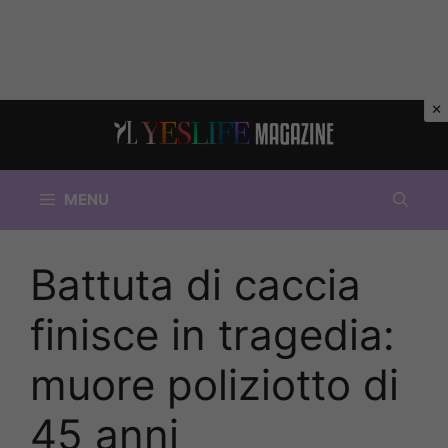
Vai
al
contenuto
MENU
Battuta di caccia
finisce in tragedia:
muore poliziotto di
45 anni