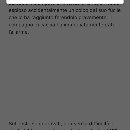
sarebbe inciampato e, finendo a terra, avrebbe
esploso accidentalmente un colpo dal suo fucile
che lo ha raggiunto ferendolo gravemente. Il
compagno di caccia ha immediatamente dato
l’allarme.
Sul posto sono arrivati, non senza difficoltà, i