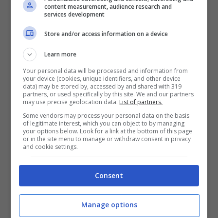
content measurement, audience research and
services development
Ragazzo trovato morto nel letto di casa
dai genitori: disposta l’autopsia
Store and/or access information on a device
Intossicati dalle esalazioni provenienti
Learn more
da un braciere: due giovani trovati morti
Your personal data will be processed and information from
Orrore in pieno centro: ragazza trovata
your device (cookies, unique identifiers, and other device
data) may be stored by, accessed by and shared with 319
morta in strada
partners, or used specifically by this site. We and our partners
may use precise geolocation data.
List of partners.
È
Daniele Tardocchi
, ispettore della Polizia di
Some vendors may process your personal data on the basis
of legitimate interest, which you can object to by managing
Stato di
45 anni
, la vittima dell’incidente di
your options below. Look for a link at the bottom of this page
caccia verificatosi nella mattinata di venerdì
or in the site menu to manage or withdraw consent in privacy
and cookie settings.
scorso, 20 gennaio, nei boschi dello
Spoleto
.
Il 45enne si era recato in
località Baluini
,
Consent
insieme ad un collega, per una battuta di caccia
alla
beccaccia
. Da quanto ricostruito, come
Manage options
riferisce la redazione de
La Nazione
, il poliziotto