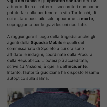
vigili del fuoco
e gli
operatori sanitari
del
118
a bordo di un elicottero. I soccorritori non hanno
potuto far nulla per tenere in vita Tardocchi, di
cui è stato possibile solo appurarne la
morte
,
sopraggiunta per le gravi lesioni riportate.
A raggiungere il luogo della tragedia anche gli
agenti della
Squadra Mobile
e quelli del
commissariato di Spoleto a cui ora sono
affidate le indagini, coordinate dalla Procura
della Repubblica. L’ipotesi più accreditata,
scrive
La Nazione
, è quella dell’
incidente
.
Intanto, l’autorità giudiziaria ha disposto l’esame
autoptico sulla salma.