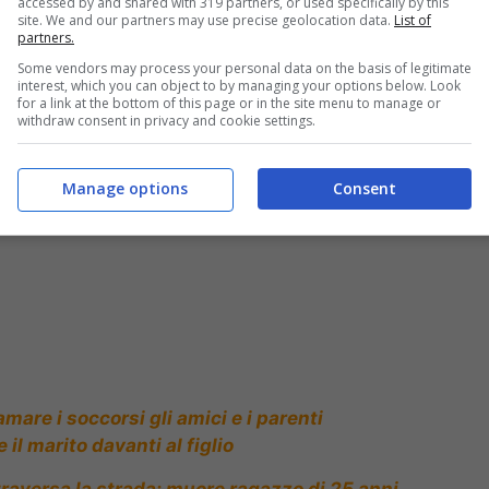
accessed by and shared with 319 partners, or used specifically by this
site. We and our partners may use precise geolocation data.
List of
partners.
Some vendors may process your personal data on the basis of legitimate
interest, which you can object to by managing your options below. Look
 di 49 anni
for a link at the bottom of this page or in the site menu to manage or
withdraw consent in privacy and cookie settings.
Manage options
Consent
mare i soccorsi gli amici e i parenti
il marito davanti al figlio
raversa la strada: muore ragazzo di 25 anni