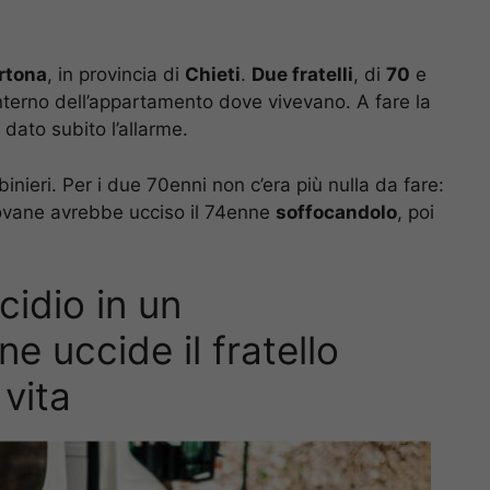
rtona
, in provincia di
Chieti
.
Due fratelli
, di
70
e
interno dell’appartamento dove vivevano. A fare la
dato subito l’allarme.
binieri. Per i due 70enni non c’era più nulla da fare:
iovane avrebbe ucciso il 74enne
soffocandolo
, poi
cidio in un
 uccide il fratello
 vita