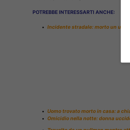
POTREBBE INTERESSARTI ANCHE:
Incidente stradale: morto un uomo
Uomo trovato morto in casa: a chia
Omicidio nella notte: donna uccide 
Travolto da un pullman mentre att