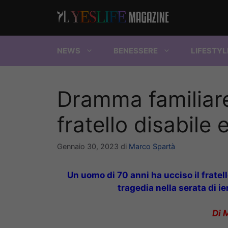
Vai
al
contenuto
NEWS
BENESSERE
LIFESTYL
Dramma familiare
fratello disabile e
Gennaio 30, 2023
di
Marco Spartà
Un uomo di 70 anni ha ucciso il fratel
tragedia nella serata di ie
Di 