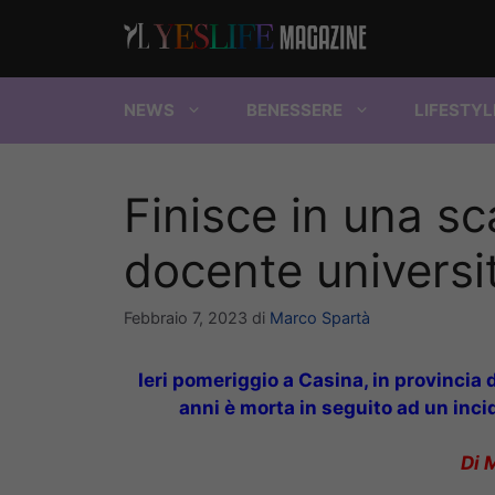
Vai
al
contenuto
NEWS
BENESSERE
LIFESTYL
Finisce in una sc
docente universit
Febbraio 7, 2023
di
Marco Spartà
Ieri pomeriggio a Casina, in provincia 
anni è morta in seguito ad un incid
Di 