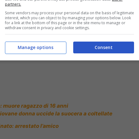
partners.
Some vendors may process your personal data on the basis of legitimate
e: morto giovane operaio, ferito il collega
interest, which you can object to by managing your options below. Look
for a link at the bottom of this page or in the site menu to manage or
withdraw consent in privacy and cookie settings.
Manage options
Consent
: muore ragazzo di 16 anni
giovane donna uccide la suocera a coltellate
nato: arrestato l’amico