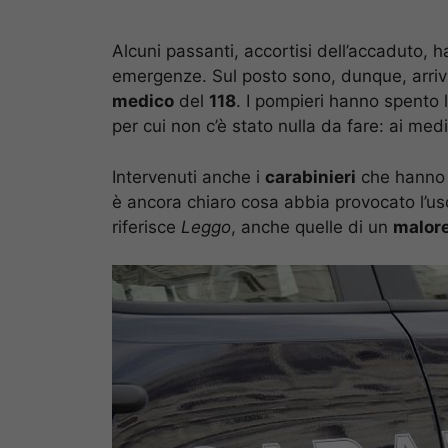
Alcuni passanti, accortisi dell’accaduto, 
emergenze. Sul posto sono, dunque, arri
medico
del
118
. I pompieri hanno spento l
per cui non c’è stato nulla da fare: ai med
Intervenuti anche i
carabinieri
che hanno s
è ancora chiaro cosa abbia provocato l’usci
riferisce
Leggo
, anche quelle di un
malor