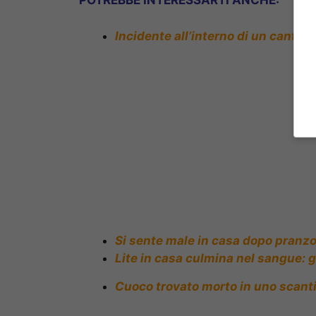
POTREBBE INTERESSARTI ANCHE:
Incidente all’interno di un cantier
Si sente male in casa dopo pranzo
Lite in casa culmina nel sangue: 
Cuoco trovato morto in uno scanti