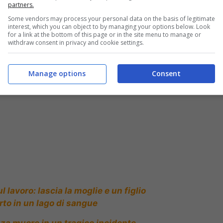
partners.
Some vendors may process your personal data on the basis of legitimate
interest, which you can object to by managing your options below. Look
for a link at the bottom of this page or in the site menu to manage or
withdraw consent in privacy and cookie settings.
 nel sonno e chiama la polizia
Manage options
Consent
lavoro: lascia la moglie e un figlio
rto in un lago di sangue
zza muore in un tragico incidente