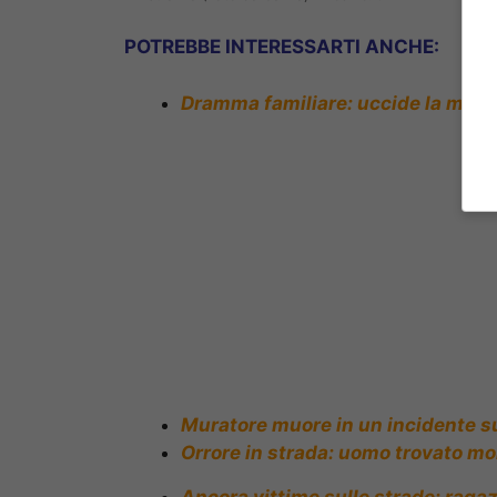
POTREBBE INTERESSARTI ANCHE:
Dramma familiare: uccide la madre
Muratore muore in un incidente sul 
Orrore in strada: uomo trovato mo
Ancora vittime sulle strade: raga