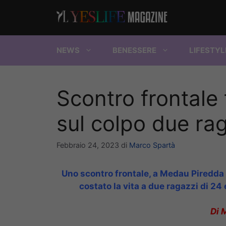
Vai
al
contenuto
NEWS
BENESSERE
LIFESTYL
Scontro frontale 
sul colpo due ra
Febbraio 24, 2023
di
Marco Spartà
Uno scontro frontale, a Medau Piredda 
costato la vita a due ragazzi di 24 
Di 