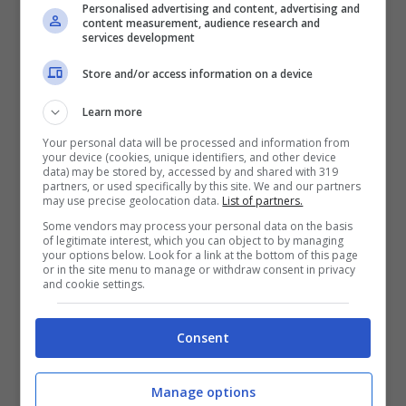
Personalised advertising and content, advertising and
content measurement, audience research and
services development
Malore in casa: ragazzo trovato morto
Store and/or access information on a device
dalla compagna
Neonato di venti giorni arriva morto in
Learn more
ospedale: indagano i carabinieri
Your personal data will be processed and information from
your device (cookies, unique identifiers, and other device
Spaventoso incidente stradale in
data) may be stored by, accessed by and shared with 319
partners, or used specifically by this site. We and our partners
mattinata: due morti e quattro feriti
may use precise geolocation data.
List of partners.
Some vendors may process your personal data on the basis
Un uomo è stato trovato morto la scorsa notte,
of legitimate interest, which you can object to by managing
your options below. Look for a link at the bottom of this page
tra
giovedì 23
e
venerdì 24 marzo
, nelle
or in the site menu to manage or withdraw consent in privacy
campagne di Ariano Irpino, centro della
and cookie settings.
provincia di Avellino. Si tratterebbe di un
benzinaio
di
50 anni
, di cui non sono state
Consent
rese note le generalità.
La moglie dell’uomo, qualche ora prima, come
Manage options