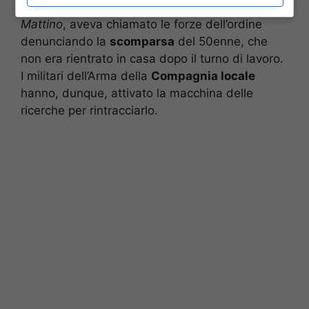
riferiscono le testate locali e la redazione de
Il
Mattino
, aveva chiamato le forze dell’ordine
denunciando la
scomparsa
del 50enne, che
non era rientrato in casa dopo il turno di lavoro.
I militari dell’Arma della
Compagnia locale
hanno, dunque, attivato la macchina delle
ricerche per rintracciarlo.