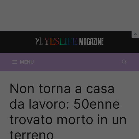
Vai
al
contenuto
MENU
Non torna a casa
da lavoro: 50enne
trovato morto in un
terreno