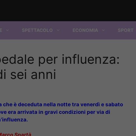
E
SPETTACOLO
ECONOMIA
SPORT
edale per influenza:
 sei anni
a che è deceduta nella notte tra venerdì e sabato
e era arrivata in gravi condizioni per via di
’influenza.
Marco Spartà