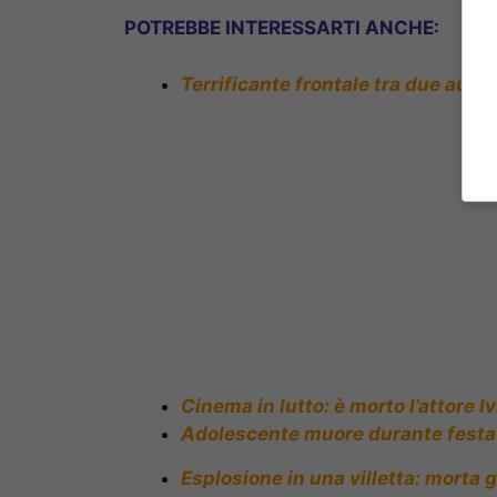
POTREBBE INTERESSARTI ANCHE:
Terrificante frontale tra due auto, 
Cinema in lutto: è morto l’attore 
Adolescente muore durante festa t
Esplosione in una villetta: morta g