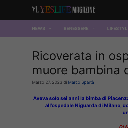
Vai
al
contenuto
NEWS
BENESSERE
LIFESTYL
Ricoverata in osp
muore bambina di
Marzo 27, 2023
di
Marco Spartà
Aveva solo sei anni la bimba di Piacenz
all’ospedale Niguarda di Milano, dov
un
Di 