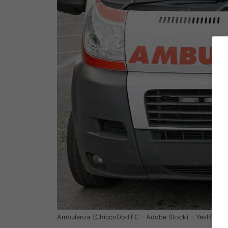
Ambulanza (ChiccoDodiFC – Adobe Stock) – Yeslife.it