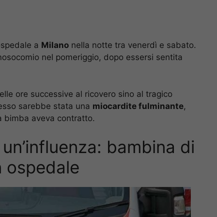
ospedale a
Milano
nella notte tra venerdì e sabato.
l nosocomio nel pomeriggio, dopo essersi sentita
elle ore successive al ricovero sino al tragico
ecesso sarebbe stata una
miocardite fulminante
,
a bimba aveva contratto.
 un’influenza: bambina di
in ospedale