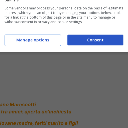
partners.
Some vendors may process your personal data on the basis of legitimate
interest, which you can object to by managing your options below. Look
for a link at the bottom of this page or in the site menu to manage or
sette morti: distrutte tre famiglie
withdraw consent in privacy and cookie settings.
Manage options
Consent
Ivano Marescotti
ra amici: aperta un’inchiesta
iovane madre, feriti marito e figli