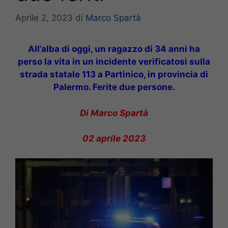
Aprile 2, 2023
di
Marco Spartà
All’alba di oggi, un ragazzo di 34 anni ha
perso la vita in un incidente verificatosi sulla
strada statale 113 a Partinico, in provincia di
Palermo. Ferite due persone.
Di Marco Spartà
02 aprile 2023