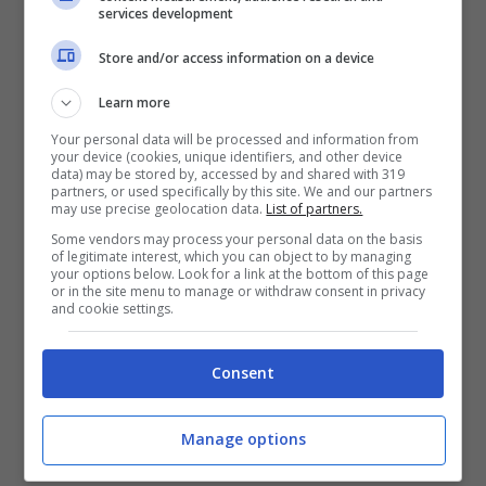
services development
Alessandra Vicentini, la 36enne uccisa
dal padre: il suo profilo
Store and/or access information on a device
Rogo nel suo appartamento: morto un
uomo
Learn more
Your personal data will be processed and information from
Investito e ucciso da un treno regionale:
your device (cookies, unique identifiers, and other device
ipotesi gesto estremo
data) may be stored by, accessed by and shared with 319
partners, or used specifically by this site. We and our partners
may use precise geolocation data.
List of partners.
Dramma sulla statale 113 a
Partinico
, in
Some vendors may process your personal data on the basis
provincia di
Palermo
, dove alle prime luci
of legitimate interest, which you can object to by managing
your options below. Look for a link at the bottom of this page
dell’alba di oggi, domenica 2 aprile, un ragazzo
or in the site menu to manage or withdraw consent in privacy
è morto in un incidente. La vittima è
Lorenzo
and cookie settings.
Asta
,
34enne
residente ad Alcamo.
Consent
Il giovane stava rientrando a casa, dopo aver
trascorso la serata con la fidanzata, alla guida
Manage options
di una
Ford Fiesta
. Per cause ancora da
chiarire, riferiscono alcune testate locali tra cui