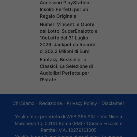
Accessori PlayStation
Insoliti Perfetti per un
Regalo Originale
Numeri Vincenti e Quote
del Lotto, SuperEnalotto e
10eLotto del 31 Luglio
2026: Jackpot da Record
di 202,2 Milioni di Euro
Fantasy, Bestseller e
Classici: La Selezione di
Audiolibri Perfetta per
l’Estate
Chi Siamo
-
Redazione
-
Privacy Policy
-
Disclaimer
Yeslife.it di proprietà di WEB 365 SRL - Via Nicola
Marchese 10, 00141 Roma (RM) - Codice Fiscale e
Partita I.V.A. 12279101005
Yeslife.it non è una testata giornalistica, in quanto