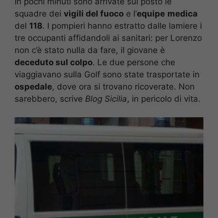
In pochi minuti sono arrivate sul posto le
squadre dei
vigili del fuoco
e l’
equipe
medica
del
118
. I pompieri hanno estratto dalle lamiere i
tre occupanti affidandoli ai sanitari: per Lorenzo
non c’è stato nulla da fare, il giovane è
deceduto sul colpo
. Le due persone che
viaggiavano sulla Golf sono state trasportate in
ospedale
, dove ora si trovano ricoverate. Non
sarebbero, scrive
Blog Sicilia
, in pericolo di vita.