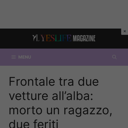
Vai
al
contenuto
MENU
Frontale tra due
vetture all’alba:
morto un ragazzo,
due feriti