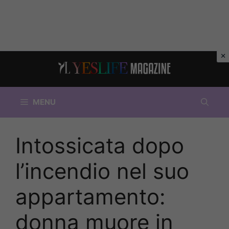
Vai
al
contenuto
MENU
Intossicata dopo
l’incendio nel suo
appartamento:
donna muore in