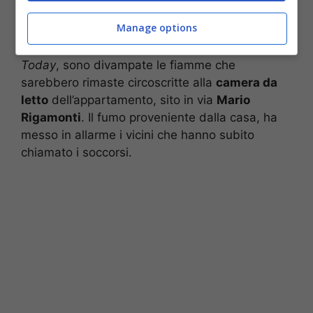
La tragedia nella serata di venerdì, quando la
Manage options
donna si trovava sola in casa: per cause ancora
da chiarire, scrive la redazione di
Brescia
Today
, sono divampate le fiamme che
sarebbero rimaste circoscritte alla
camera da
letto
dell’appartamento, sito in via
Mario
Rigamonti
. Il fumo proveniente dalla casa, ha
messo in allarme i vicini che hanno subito
chiamato i soccorsi.