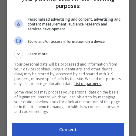
purposes:
Personalised advertising and content, advertising and
Precipitano in un canalone durante
content measurement, audience research and
services development
l’escursione: morta una donna, grave un
ragazzo
Store and/or access information on a device
Agghiacciante scoperta in un
appartamento: madre e figlia trovate
Learn more
morte
Your personal data will be processed and information from
your device (cookies, unique identifiers, and other device
Escursionisti travolti da una valanga:
data) may be stored by, accessed by and shared with 319
partners, or used specifically by this site. We and our partners
due morti e un ferito grave
may use precise geolocation data.
List of partners.
Some vendors may process your personal data on the basis
Nonostante i tentativi dei medici di salvarla, non
of legitimate interest, which you can object to by managing
your options below. Look for a link at the bottom of this page
c’è stato nulla da fare: è morta nella notte tra
or in the site menu to manage or withdraw consent in privacy
sabato 1
e
domenica 2 aprile
,
Loredana Rossi
,
and cookie settings.
la 55enne di Capriolo (Brescia) rimasta
gravemente ferita in un
incendio
.
Consent