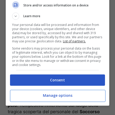
Terrificante incidente stradale: morta
Store and/or access information on a device
una 18enne, feriti quattro ragazzi
Learn more
Auto contro il guardrail: morto un
Your personal data will be processed and information from
ragazzo di 31 anni
your device (cookies, unique identifiers, and other device
data) may be stored by, accessed by and shared with 319
partners, or used specifically by this site. We and our partners
Nel pomeriggio di ieri,
domenica 16 aprile
, una
may use precise geolocation data.
List of partners.
donna è stata trovata priva di vita nelle
Some vendors may process your personal data on the basis
of legitimate interest, which you can object to by managing
vicinanze del
Giogo di Meltina
, a
Bolzano
. La
your options below. Look for a link at the bottom of this page
vittima è una
56enne
residente a Merano.
or in the site menu to manage or withdraw consent in privacy
and cookie settings.
Secondo le prime informazioni, come riferiscono
alcune fonti locali e la redazione di
Fanpage
,
Consent
alcuni escursionisti, che si trovavano a circa
1750 metri
di quota, hanno notato il corpo della
Manage options
donna sotto un albero all’interno di un
sacco a
pelo
. Tempestivo l’intervento sul luogo della
tragica scoperta del personale del
Soccorso