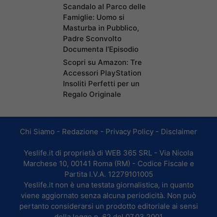
Scandalo al Parco delle
Famiglie: Uomo si
Masturba in Pubblico,
Padre Sconvolto
Documenta l’Episodio
Scopri su Amazon: Tre
Accessori PlayStation
Insoliti Perfetti per un
Regalo Originale
Chi Siamo
-
Redazione
-
Privacy Policy
-
Disclaimer
Yeslife.it di proprietà di WEB 365 SRL - Via Nicola
Marchese 10, 00141 Roma (RM) - Codice Fiscale e
Partita I.V.A. 12279101005
Yeslife.it non è una testata giornalistica, in quanto
viene aggiornato senza alcuna periodicità. Non può
pertanto considerarsi un prodotto editoriale ai sensi
della legge n. 62 del 07.03.2001