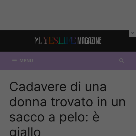
Vai
al
contenuto
MENU
Cadavere di una
donna trovato in un
sacco a pelo: è
giallo