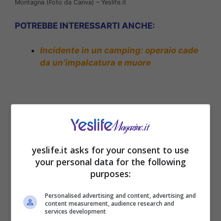
Montagna (Foto da Canva) – Yeslife.it
POTREBBE INTERESSARTI ANCHE:
Incidente in un camping: operaio cade
da un’impalcatura e muore
yeslife.it asks for your consent to use
your personal data for the following
purposes:
Personalised advertising and content, advertising and
content measurement, audience research and
Cade improvvisamente in casa: bimbo
services development
di quattro mesi muore in ospedale