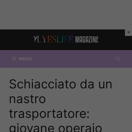
Vai
al
contenuto
MENU
Schiacciato da un
nastro
trasportatore:
giovane operaio