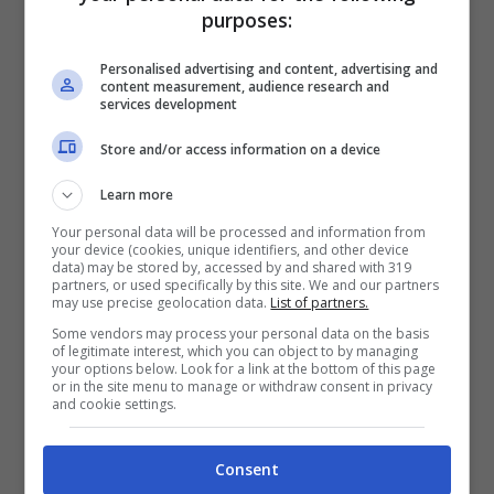
purposes:
Personalised advertising and content, advertising and
content measurement, audience research and
services development
Fugge dall’ospedale e viene travolto da
un autobus: morto ragazzo di 21 anni
Store and/or access information on a device
Uomo trovato morto e seminudo in un
Learn more
parcheggio: indagini in corso
Your personal data will be processed and information from
Incidente in un’azienda: morto un
your device (cookies, unique identifiers, and other device
data) may be stored by, accessed by and shared with 319
giovane operaio di 22 anni
partners, or used specifically by this site. We and our partners
may use precise geolocation data.
List of partners.
Nicola Battagliola
, operaio 28enne residente a
Some vendors may process your personal data on the basis
of legitimate interest, which you can object to by managing
Flero
, è deceduto nel pomeriggio di ieri,
giovedì
your options below. Look for a link at the bottom of this page
12 gennaio
, all’ospedale Civile di Brescia dove
or in the site menu to manage or withdraw consent in privacy
and cookie settings.
si trovava ricoverato dal giorno precedente in
seguito ad un incidente sul lavoro.
Consent