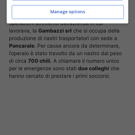
Stando a quanto ricostruito, come scrive la
redazione di
Brescia Oggi
, mercoledì
Manage options
pomeriggio, il 28enne era impegnato in alcune
operazioni all’interno dell’azienda in cui
lavorava, la
Gambazzi srl
che si occupa della
produzione di nastri trasportatori con sede a
Poncarale
. Per cause ancora da determinare,
l’operaio è stato travolto da un nastro dal peso
di circa
700 chili
. A chiamare il numero unico
per le emergenze sono stati
due colleghi
che
hanno cercato di prestare i primi soccorsi.