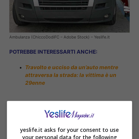
Ambulanza (ChiccoDodiFC – Adobe Stock) – Yeslife.it
POTREBBE INTERESSARTI ANCHE:
Travolto e ucciso da un’auto mentre
attraversa la strada: la vittima è un
29enne
yeslife.it asks for your consent to use
your personal data for the following