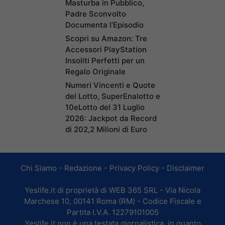
Masturba in Pubblico,
Padre Sconvolto
Documenta l’Episodio
Scopri su Amazon: Tre
Accessori PlayStation
Insoliti Perfetti per un
Regalo Originale
Numeri Vincenti e Quote
del Lotto, SuperEnalotto e
10eLotto del 31 Luglio
2026: Jackpot da Record
di 202,2 Milioni di Euro
Chi Siamo
-
Redazione
-
Privacy Policy
-
Disclaimer
Yeslife.it di proprietà di WEB 365 SRL - Via Nicola
Marchese 10, 00141 Roma (RM) - Codice Fiscale e
Partita I.V.A. 12279101005
Yeslife.it non è una testata giornalistica, in quanto