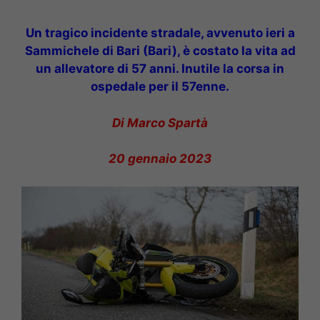
Un tragico incidente stradale, avvenuto ieri a
Sammichele di Bari (Bari), è costato la vita ad
un allevatore di 57 anni. Inutile la corsa in
ospedale per il 57enne.
Di Marco Spartà
20 gennaio 2023