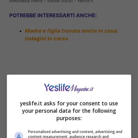
Ambulanza (Mario – Adobe Stock) – Yeslife.it
POTREBBE INTERESSARTI ANCHE:
Madre e figlia trovate morte in casa:
indagini in corso
yeslife.it asks for your consent to use
your personal data for the following
purposes:
Tragedia all’interno di un’azienda:
Personalised advertising and content, advertising and
operaio perde la vita
content measurement, audience research and