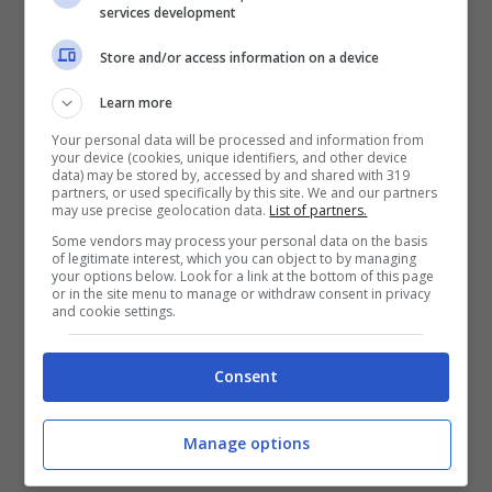
services development
Tragedia in un parcheggio: 64enne
trovato senza vita nella sua auto
Store and/or access information on a device
Ucraina, precipita elicottero: 18 morti
Learn more
tra cui il ministro degli interni
Your personal data will be processed and information from
your device (cookies, unique identifiers, and other device
Un
allevatore
e
coltivatore biologico
di
57
data) may be stored by, accessed by and shared with 319
partners, or used specifically by this site. We and our partners
anni
è morto ieri pomeriggio, giovedì 19
may use precise geolocation data.
List of partners.
gennaio, in un incidente verificatosi tra
via
Some vendors may process your personal data on the basis
Fleming
e
Dino Bianco
a Sammichele di Bari, in
of legitimate interest, which you can object to by managing
your options below. Look for a link at the bottom of this page
provincia di Bari.
or in the site menu to manage or withdraw consent in privacy
and cookie settings.
Il 57enne, di cui non si conoscono le generalità,
secondo quanto scrivono alcune testate locali e
Consent
la redazione di
Repubblica
, viaggiava alla guida
di una
moto
che, per cause ancora al vaglio
Manage options
delle forze dell’ordine, è entrata in collisione con
una
betoniera
. Un impatto molto violento.