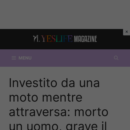
Vai
al
contenuto
MENU
Investito da una
moto mentre
attraversa: morto
un uomo, grave il