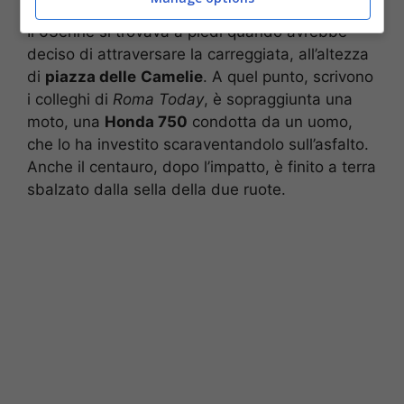
Il 63enne si trovava a piedi quando avrebbe
deciso di attraversare la carreggiata, all’altezza
di
piazza delle
Camelie
. A quel punto, scrivono
i colleghi di
Roma Today
, è sopraggiunta una
moto, una
Honda 750
condotta da un uomo,
che lo ha investito scaraventandolo sull’asfalto.
Anche il centauro, dopo l’impatto, è finito a terra
sbalzato dalla sella della due ruote.