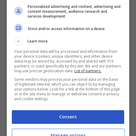
Personalised advertising and content, advertising and
content measurement, audience research and
services development
Store and/or access information on a device
Moto sbanda e si schianta contro
Learn more
un’auto parcheggiata: morto giovane
centauro
Your personal data will be processed and information from
your device (cookies, unique identifiers, and other device
Non risponde al citofono: uomo trovato
data) may be stored by, accessed by and shared with 319
privo di vita in casa
partners, or used specifically by this site. We and our partners
may use precise geolocation data.
List of partners.
Tragica scoperta in un’abitazione: uomo
Some vendors may process your personal data on the basis
of legitimate interest, which you can object to by managing
trovato morto
your options below. Look for a link at the bottom of this page
or in the site menu to manage or withdraw consent in privacy
and cookie settings.
Ieri sera,
mercoledì 25 gennaio
, intorno alle
19:30, un incidente mortale si è verificato lungo
via Casilina
, nel
quartiere Centocelle
di
Roma
.
Consent
A perdere la vita un
uomo
di
63 anni
, di cui non
si conoscono le generalità.
Manage options