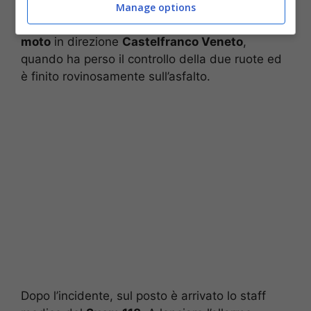
dell’ordine, come riferisce la redazione di
Manage options
Padova Oggi
, stava viaggiando in sella alla sua
moto
in direzione
Castelfranco Veneto
,
quando ha perso il controllo della due ruote ed
è finito rovinosamente sull’asfalto.
Dopo l’incidente, sul posto è arrivato lo staff