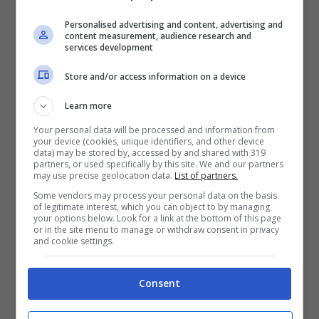
Personalised advertising and content, advertising and
Tragico incidente all’interno di
content measurement, audience research and
un’azienda: operaio muore mentre
services development
lavora
Store and/or access information on a device
Cuoco trovato morto in uno scantinato:
arrestato l’amico
Learn more
Cuoco trovato morto in uno scantinato:
Your personal data will be processed and information from
your device (cookies, unique identifiers, and other device
arrestato l’amico
data) may be stored by, accessed by and shared with 319
partners, or used specifically by this site. We and our partners
may use precise geolocation data.
List of partners.
Giordano Sanginiti
, ragazzo di 21 anni
Some vendors may process your personal data on the basis
residente in provincia di Udine, è la vittima
of legitimate interest, which you can object to by managing
dell’incidente avvenuto nel pomeriggio di ieri,
your options below. Look for a link at the bottom of this page
or in the site menu to manage or withdraw consent in privacy
sabato 4 febbraio
, lungo la
strada regionale
and cookie settings.
308
nel territorio di
Cadoneghe
, in provincia di
Padova.
Consent
Il 21enne, secondo quanto ricostruito dalle forze