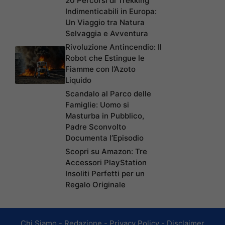
20 Percorsi di Trekking
Indimenticabili in Europa:
Un Viaggio tra Natura
Selvaggia e Avventura
Rivoluzione Antincendio: Il
Robot che Estingue le
Fiamme con l’Azoto
Liquido
Scandalo al Parco delle
Famiglie: Uomo si
Masturba in Pubblico,
Padre Sconvolto
Documenta l’Episodio
Scopri su Amazon: Tre
Accessori PlayStation
Insoliti Perfetti per un
Regalo Originale
Chi Siamo
-
Redazione
-
Privacy Policy
-
Disclaimer