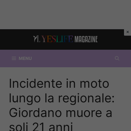
Vai
al
contenuto
MENU
Incidente in moto
lungo la regionale:
Giordano muore a
soli 21 anni