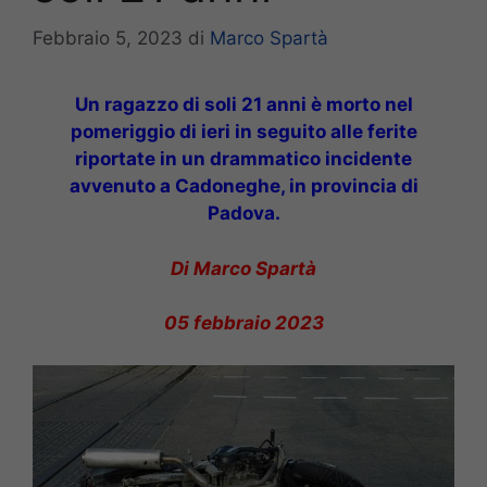
Febbraio 5, 2023
di
Marco Spartà
Un ragazzo di soli 21 anni è morto nel
pomeriggio di ieri in seguito alle ferite
riportate in un drammatico incidente
avvenuto a Cadoneghe, in provincia di
Padova.
Di Marco Spartà
05 febbraio 2023