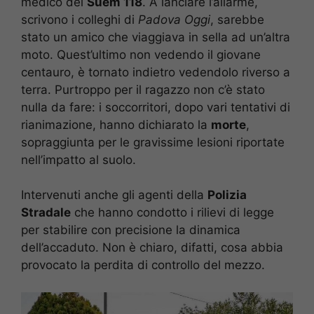
medico del
Suem 118
. A lanciare l’allarme,
scrivono i colleghi di
Padova Oggi
, sarebbe
stato un amico che viaggiava in sella ad un’altra
moto. Quest’ultimo non vedendo il giovane
centauro, è tornato indietro vedendolo riverso a
terra. Purtroppo per il ragazzo non c’è stato
nulla da fare: i soccorritori, dopo vari tentativi di
rianimazione, hanno dichiarato la
morte
,
sopraggiunta per le gravissime lesioni riportate
nell’impatto al suolo.
Intervenuti anche gli agenti della
Polizia
Stradale
che hanno condotto i rilievi di legge
per stabilire con precisione la dinamica
dell’accaduto. Non è chiaro, difatti, cosa abbia
provocato la perdita di controllo del mezzo.