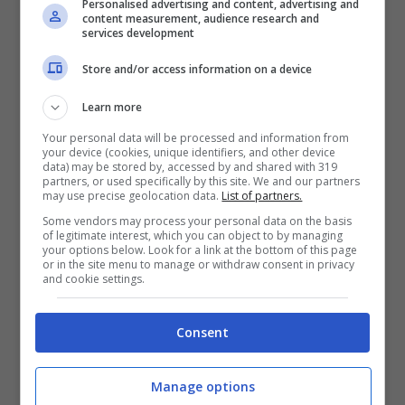
Personalised advertising and content, advertising and
content measurement, audience research and
services development
Schiacciato da due mezzi mentre lavora
in officina: morto 53enne
Store and/or access information on a device
Auto fuori strada sulla provinciale:
trovato senza vita il conducente
Learn more
Your personal data will be processed and information from
Frontale tra due auto: morto 43enne,
your device (cookies, unique identifiers, and other device
grave una ragazza
data) may be stored by, accessed by and shared with 319
partners, or used specifically by this site. We and our partners
may use precise geolocation data.
List of partners.
Sono in corso le indagini sulla morte di una
Some vendors may process your personal data on the basis
donna, trovata questa mattina,
giovedì 9
of legitimate interest, which you can object to by managing
your options below. Look for a link at the bottom of this page
febbraio
, nei pressi della riva su una spiaggia
or in the site menu to manage or withdraw consent in privacy
della
località
di
Torre Pedrera
, a
Rimini
.
and cookie settings.
L’allarme sarebbe scattato intorno alle 8,
Consent
quando, riferiscono i colleghi de
Il Resto del
Carlino
, un passante ha notato il corpo senza
Manage options
vita, in mezzo alla neve, vicino allo stabilimento