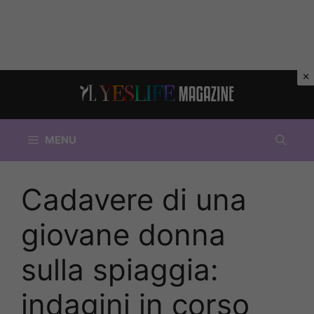
Vai
al
contenuto
MENU
Cadavere di una
giovane donna
sulla spiaggia:
indagini in corso