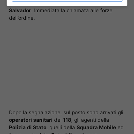
balneare Bela Burdela
, sito in
viale
San
Salvador
. Immediata la chiamata alle forze
dell’ordine.
Dopo la segnalazione, sul posto sono arrivati gli
operatori sanitari
del
118
, gli agenti della
Polizia di Stato
, quelli della
Squadra Mobile
ed