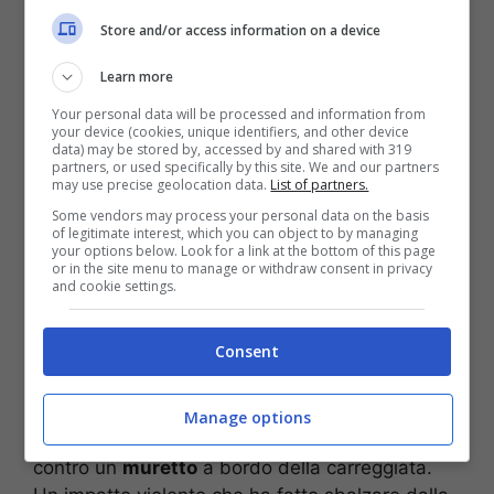
giovane, gravissimo l’amico
Store and/or access information on a device
Ferita da una motosega nel suo
Learn more
giardino: donna perde la vita
Your personal data will be processed and information from
your device (cookies, unique identifiers, and other device
Lutto a
Veroli
, in provincia di
Frosinone
, per la
data) may be stored by, accessed by and shared with 319
morte di
Manuel Scaccia
, 35enne rimasto
partners, or used specifically by this site. We and our partners
may use precise geolocation data.
List of partners.
vittima di un tragico incidente stradale avvenuto
Some vendors may process your personal data on the basis
nella mattinata di ieri,
domenica 19 marzo
,
of legitimate interest, which you can object to by managing
lungo la regionale Valle del Liri ad Itri (Latina).
your options below. Look for a link at the bottom of this page
or in the site menu to manage or withdraw consent in privacy
and cookie settings.
Manuel stava prendendo parte ad una
gita
fuori porta con altri motociclisti. Per cause
Consent
ancora in fase di accertamento, all’altezza di
una
curva
, come riporta
Il Messaggero
, il
35enne avrebbe perso il controllo della sua
Manage options
Yamaha R1
che ha terminato la propria corsa
contro un
muretto
a bordo della carreggiata.