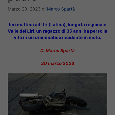
Marzo 20, 2023
di
Marco Spartà
Ieri mattina ad Itri (Latina), lungo la regionale
Valle del Liri, un ragazzo di 35 anni ha perso la
vita in un drammatico incidente in moto.
Di Marco Spartà
20 marzo 2023