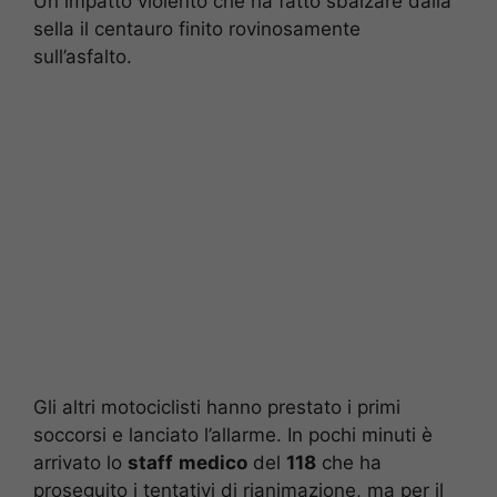
Un impatto violento che ha fatto sbalzare dalla
sella il centauro finito rovinosamente
sull’asfalto.
Gli altri motociclisti hanno prestato i primi
soccorsi e lanciato l’allarme. In pochi minuti è
arrivato lo
staff
medico
del
118
che ha
proseguito i tentativi di rianimazione, ma per il