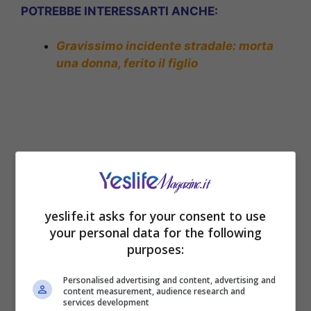
POTREBBE INTERESSARTI ANCHE:
Gravissimo incidente stradale: morta
una donna, ferito il figlio
yeslife.it asks for your consent to use
your personal data for the following
purposes:
Noto giornalista trovato morto in casa: a
Personalised advertising and content, advertising and
lanciare l’allarme un collega
content measurement, audience research and
Vettura si ribalta in autostrada: morto
services development