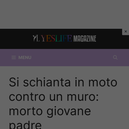
Vai
al
contenuto
MENU
Si schianta in moto
contro un muro:
morto giovane
padre