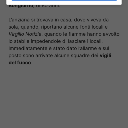
Bongiorno
, di 80 anni.
L’anziana si trovava in casa, dove viveva da
sola, quando, riportano alcune fonti locali e
Virgilio Notizie
, quando le fiamme hanno avvolto
lo stabile impedendole di lasciare i locali.
Immediatamente è stato dato l’allarme e sul
posto sono arrivate alcune squadre dei
vigili
del fuoco
.