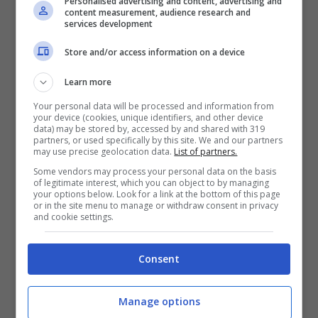
Personalised advertising and content, advertising and
content measurement, audience research and
services development
Store and/or access information on a device
Learn more
Uomo muore in casa: il suo cane veglia
Your personal data will be processed and information from
il cadavere per giorni
your device (cookies, unique identifiers, and other device
Cade dal tetto di un capannone:
data) may be stored by, accessed by and shared with 319
partners, or used specifically by this site. We and our partners
giovane operaio muore dopo volo di
may use precise geolocation data.
List of partners.
diversi metri
Some vendors may process your personal data on the basis
of legitimate interest, which you can object to by managing
Investito e ucciso da un treno regionale:
your options below. Look for a link at the bottom of this page
or in the site menu to manage or withdraw consent in privacy
ipotesi gesto estremo
and cookie settings.
Tragedia la scorsa notte, tra
mercoledì 29
e
Consent
giovedì 30 marzo
, a Romito, frazione di Antillo,
piccolo centro di circa 900 abitanti della
provincia di Messina. Una donna è morta in un
Manage options
incendio nella sua abitazione. La vittima è
Iole