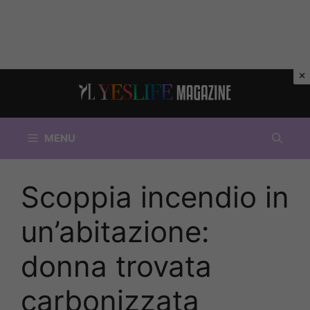
Vai
al
contenuto
MENU
Scoppia incendio in
un’abitazione:
donna trovata
carbonizzata