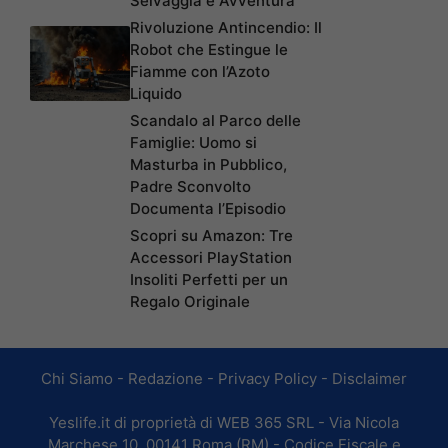
Selvaggia e Avventura
Rivoluzione Antincendio: Il
Robot che Estingue le
Fiamme con l’Azoto
Liquido
Scandalo al Parco delle
Famiglie: Uomo si
Masturba in Pubblico,
Padre Sconvolto
Documenta l’Episodio
Scopri su Amazon: Tre
Accessori PlayStation
Insoliti Perfetti per un
Regalo Originale
Chi Siamo
-
Redazione
-
Privacy Policy
-
Disclaimer
Yeslife.it di proprietà di WEB 365 SRL - Via Nicola
Marchese 10, 00141 Roma (RM) - Codice Fiscale e