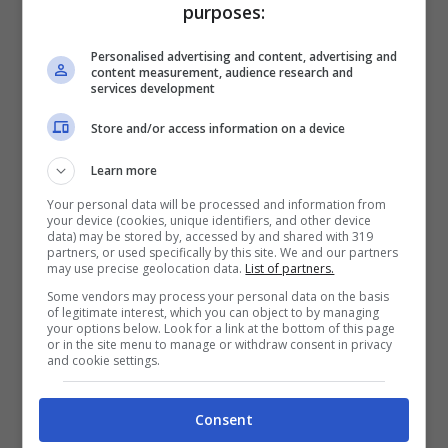
purposes:
Personalised advertising and content, advertising and
Uomo muore in casa: il suo cane veglia
content measurement, audience research and
services development
il cadavere per giorni
Cade dal tetto di un capannone:
Store and/or access information on a device
giovane operaio muore dopo volo di
diversi metri
Learn more
Your personal data will be processed and information from
Investito e ucciso da un treno regionale:
your device (cookies, unique identifiers, and other device
ipotesi gesto estremo
data) may be stored by, accessed by and shared with 319
partners, or used specifically by this site. We and our partners
may use precise geolocation data.
List of partners.
Sotto choc la comunità di
Carenno
, piccolo
Some vendors may process your personal data on the basis
comune nella provincia di
Lecco
, dove un uomo
of legitimate interest, which you can object to by managing
your options below. Look for a link at the bottom of this page
è stato trovato senza vita nella serata di ieri,
or in the site menu to manage or withdraw consent in privacy
giovedì 30 marzo
. La vittima è un
64enne
and cookie settings.
italiano senza fissa dimora
che viveva in un
appartamento messo a disposizione da alcuni
Consent
residenti
che lo avevano assistito insieme al