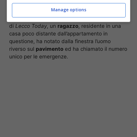
Comune e alla parrocchia del Paese.
Manage options
L’allarme è partito quando, scrive la redazione
di
Lecco Today
, un
ragazzo
, residente in una
casa poco distante dall’appartamento in
questione, ha notato dalla finestra l’uomo
riverso sul
pavimento
ed ha chiamato il numero
unico per le emergenze.