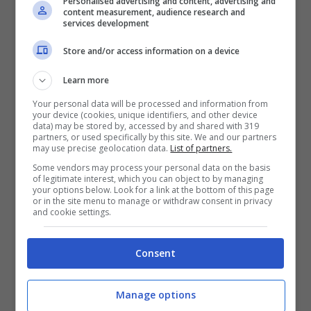
l’escursione: morta una donna, grave un
Personalised advertising and content, advertising and
content measurement, audience research and
ragazzo
services development
Intossicata dopo l’incendio nel suo
Store and/or access information on a device
appartamento: donna muore in
ospedale
Learn more
Incidente nel cantiere dell’ospedale:
Your personal data will be processed and information from
operaio cade da un’impalcatura e muore
your device (cookies, unique identifiers, and other device
data) may be stored by, accessed by and shared with 319
partners, or used specifically by this site. We and our partners
may use precise geolocation data.
List of partners.
Un incidente stradale a pochi metri da casa è
costato la vita ad un ragazzo. La tragedia ieri
Some vendors may process your personal data on the basis
of legitimate interest, which you can object to by managing
pomeriggio,
lunedì 3 aprile
, a Levate, comune
your options below. Look for a link at the bottom of this page
or in the site menu to manage or withdraw consent in privacy
della provincia di Bergamo. A perdere la vita
and cookie settings.
Alessandro Cristian Locatelli
, 21enne
residente in paese.
Consent
Intorno alle 17:30, dopo aver terminato il turno
di lavoro, in un’azienda di
Pontirolo Nuovo
, il
Manage options
giovane stava percorrendo
Viale Italia
in sella