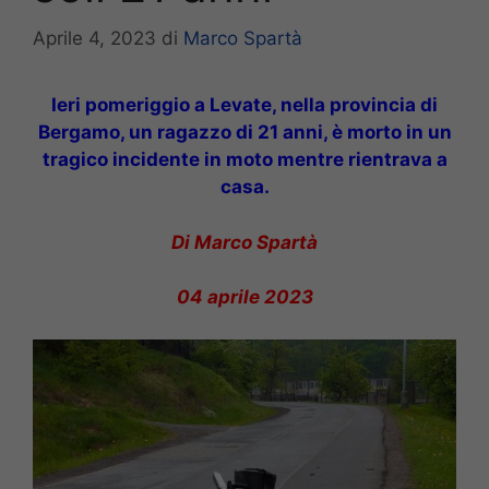
Aprile 4, 2023
di
Marco Spartà
Ieri pomeriggio a Levate, nella provincia di
Bergamo, un ragazzo di 21 anni, è morto in un
tragico incidente in moto mentre rientrava a
casa.
Di Marco Spartà
04 aprile 2023