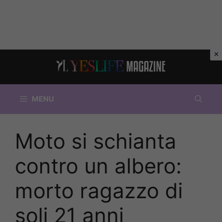
Vai
al
contenuto
MENU
Moto si schianta
contro un albero:
morto ragazzo di
soli 21 anni