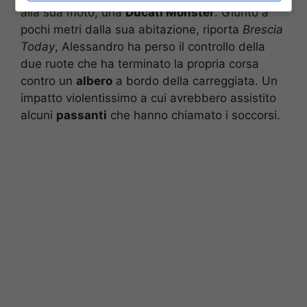
alla sua moto, una
Ducati Monster
. Giunto a
pochi metri dalla sua abitazione, riporta
Brescia
Today
, Alessandro ha perso il controllo della
due ruote che ha terminato la propria corsa
contro un
albero
a bordo della carreggiata. Un
impatto violentissimo a cui avrebbero assistito
alcuni
passanti
che hanno chiamato i soccorsi.