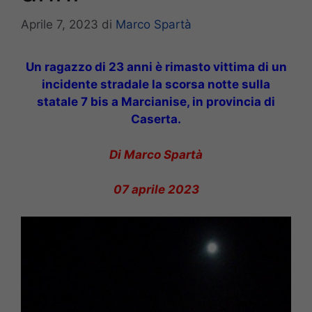
Aprile 7, 2023
di
Marco Spartà
Un ragazzo di 23 anni è rimasto vittima di un
incidente stradale la scorsa notte sulla
statale 7 bis a Marcianise, in provincia di
Caserta.
Di Marco Spartà
07 aprile 2023