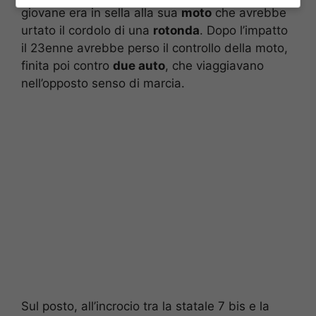
giovane era in sella alla sua
moto
che avrebbe
urtato il cordolo di una
rotonda
. Dopo l’impatto
il 23enne avrebbe perso il controllo della moto,
finita poi contro
due auto
, che viaggiavano
nell’opposto senso di marcia.
Sul posto, all’incrocio tra la statale 7 bis e la