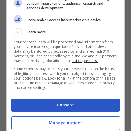
Studente di 29 anni trovato morto in
content measurement, audience research and
casa: a scoprire il corpo la sorella
services development
Non risponde alle chiamate: uomo
Store and/or access information on a device
trovato senza vita nel suo
appartamento
Learn more
Runner trovato morto in un bosco: forse
Your personal data will be processed and information from
your device (cookies, unique identifiers, and other device
aggredito da un orso
data) may be stored by, accessed by and shared with 319
partners, or used specifically by this site. We and our partners
may use precise geolocation data.
List of partners.
Incidente mortale ieri notte, tra
giovedì 6
e
Some vendors may process your personal data on the basis
venerdì 7 aprile
, sulla statale 7 bis nel tratto
of legitimate interest, which you can object to by managing
compreso tra
Santa Maria Capua Vetere
e
your options below. Look for a link at the bottom of this page
or in the site menu to manage or withdraw consent in privacy
Teverola
, nel territorio di Marcianise, comune
and cookie settings.
della provincia di Caserta. La vittima è
Mario
Montella
,
23enne
di
Casaluce
.
Consent
Non si conosce ancora le dinamica del sinistro,
ma stando ad una prima ricostruzione, appresa
Manage options
dai colleghi della redazione di
Caserta News
, il