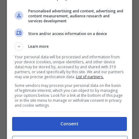
Personalised advertising and content, advertising and
content measurement, audience research and
services development
Store and/or access information on a device
Auto contro un albero: morto un uomo,
grave il nipote 16enne
Learn more
Andrea Papi ucciso dall’orso: “Come lo
Your personal data will be processed and information from
ha affrontato prima di morire”
your device (cookies, unique identifiers, and other device
data) may be stored by, accessed by and shared with 319
partners, or used specifically by this site. We and our partners
Incidente mortale nella notte: Mario
may use precise geolocation data.
List of partners.
muore a soli 23 anni
Some vendors may process your personal data on the basis
of legitimate interest, which you can object to by managing
your options below. Look for a link at the bottom of this page
Aveva solo 15 anni
Samuele Brognara
, il
or in the site menu to manage or withdraw consent in privacy
ragazzo che ieri sera,
sabato 8 aprile
, è rimasto
and cookie settings.
vittima di un incidente ad
Oppeano
, in provincia
di Verona.
Consent
Il ragazzo, residente a
Zevio
, viaggiava a bordo