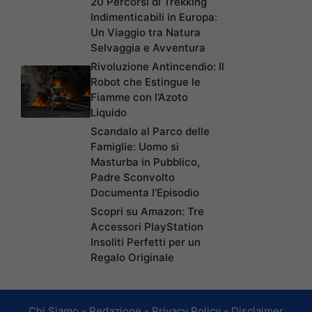
20 Percorsi di Trekking
Indimenticabili in Europa:
Un Viaggio tra Natura
Selvaggia e Avventura
Rivoluzione Antincendio: Il
Robot che Estingue le
Fiamme con l’Azoto
Liquido
Scandalo al Parco delle
Famiglie: Uomo si
Masturba in Pubblico,
Padre Sconvolto
Documenta l’Episodio
Scopri su Amazon: Tre
Accessori PlayStation
Insoliti Perfetti per un
Regalo Originale
Chi Siamo
-
Redazione
-
Privacy Policy
-
Disclaimer