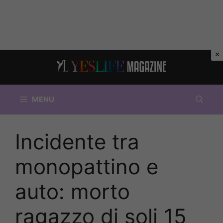
Vai
al
contenuto
MENU
Incidente tra
monopattino e
auto: morto
ragazzo di soli 15