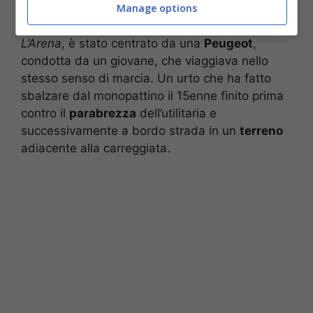
Manage options
di un monopattino lungo via Isolo quando, per
cause ancora da chiarire, come riferisce
L’Arena
, è stato centrato da una
Peugeot
,
condotta da un giovane, che viaggiava nello
stesso senso di marcia. Un urto che ha fatto
sbalzare dal monopattino il 15enne finito prima
contro il
parabrezza
dell’utilitaria e
successivamente a bordo strada in un
terreno
adiacente alla carreggiata.