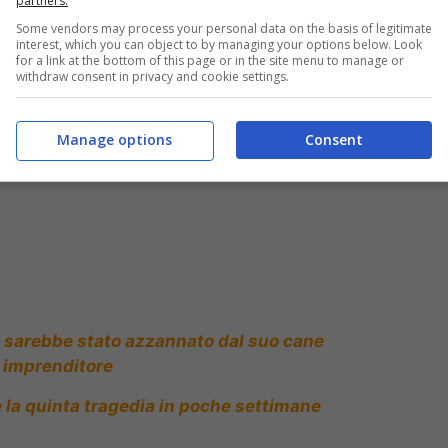
partners.
Some vendors may process your personal data on the basis of legitimate
interest, which you can object to by managing your options below. Look
n giardino: è giallo
for a link at the bottom of this page or in the site menu to manage or
withdraw consent in privacy and cookie settings.
Manage options
Consent
a: sarebbe stato azzannato dal suo cane
n imprenditore
è la quinta tragedia in poche settimane