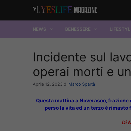
Vai
al
contenuto
NEWS
BENESSERE
LIFESTYL
Incidente sul lav
operai morti e u
Aprile 12, 2023
di
Marco Spartà
Questa mattina a Noverasco, frazione 
perso la vita ed un terzo è rimasto 
Di 