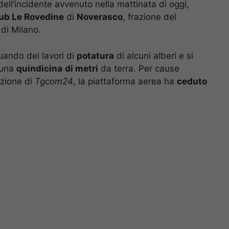
 dell’incidente avvenuto nella mattinata di oggi,
lub Le Rovedine
di
Noverasco
, frazione del
di Milano.
tuando dei lavori di
potatura
di alcuni alberi e si
 una
quindicina
di metri
da terra. Per cause
azione di
Tgcom24
, la piattaforma aerea ha
ceduto