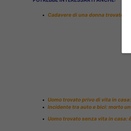
POTREBBE INTERESSARTI ANCHE:
Cadavere di una donna trovato in u
Uomo trovato privo di vita in cas
Incidente tra auto e bici: morto u
Uomo trovato senza vita in casa: 