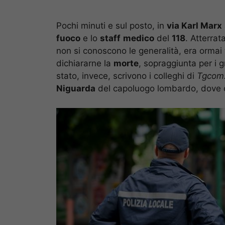
Pochi minuti e sul posto, in
via Karl Marx
fuoco
e lo
staff
medico
del
118
. Atterrat
non si conoscono le generalità, era ormai 
dichiararne la
morte
, sopraggiunta per i gr
stato, invece, scrivono i colleghi di
Tgcom
Niguarda
del capoluogo lombardo, dove or