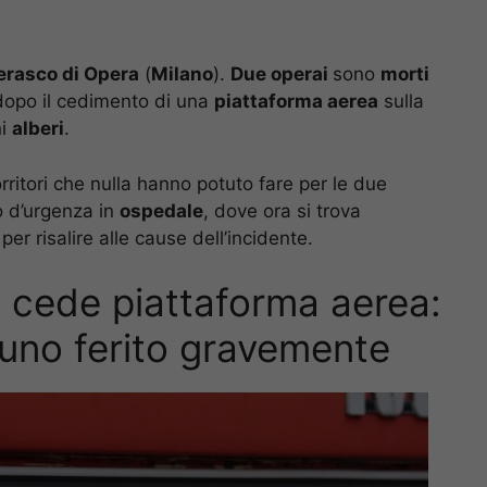
rasco di Opera
(
Milano
).
Due operai
sono
morti
opo il cedimento di una
piattaforma aerea
sulla
ni
alberi
.
rritori che nulla hanno potuto fare per le due
to d’urgenza in
ospedale
, dove ora si trova
er risalire alle cause dell’incidente.
 cede piattaforma aerea:
 uno ferito gravemente