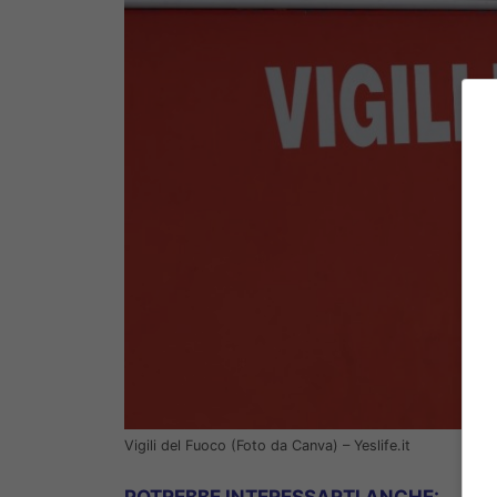
Vigili del Fuoco (Foto da Canva) – Yeslife.it