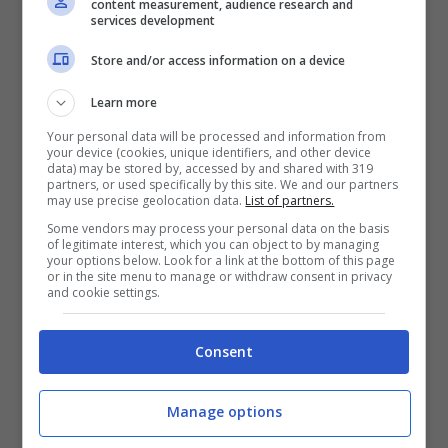
Cade nel focolare acceso: donna
content measurement, audience research and
services development
trovata morta dal marito
Investito e ucciso da un taxi mentre
Store and/or access information on a device
attraversa: la vittima è un 62enne
Learn more
Giovane donna trovata senza vita sul
Your personal data will be processed and information from
divano di casa: il corpo scoperto dal
your device (cookies, unique identifiers, and other device
compagno
data) may be stored by, accessed by and shared with 319
partners, or used specifically by this site. We and our partners
may use precise geolocation data.
List of partners.
Un morto
ed
un ferito grave
: è il bilancio
Some vendors may process your personal data on the basis
dell’incidente verificatosi intorno alle 4:30 di
of legitimate interest, which you can object to by managing
your options below. Look for a link at the bottom of this page
questa mattina,
giovedì 13 aprile
,
or in the site menu to manage or withdraw consent in privacy
sull’autostrada A18 all’altezza dell’uscita di
and cookie settings.
Giardini Naxos
, comune in provincia di
Messina. La vittima è
Giuseppe Ieni
, 71enne
Consent
residente a Messina.
Manage options
Ieni si trovava a bordo di un furgone, un
Opel
Combo
su cui viaggiava anche il figlio, dopo