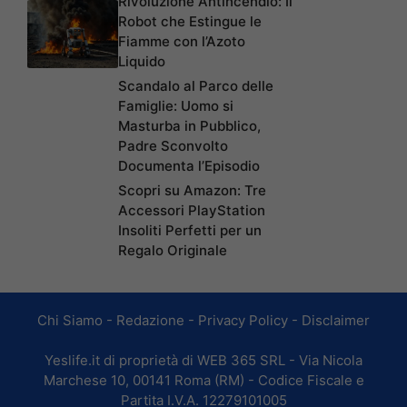
Rivoluzione Antincendio: Il
Robot che Estingue le
Fiamme con l’Azoto
Liquido
Scandalo al Parco delle
Famiglie: Uomo si
Masturba in Pubblico,
Padre Sconvolto
Documenta l’Episodio
Scopri su Amazon: Tre
Accessori PlayStation
Insoliti Perfetti per un
Regalo Originale
Chi Siamo
-
Redazione
-
Privacy Policy
-
Disclaimer
Yeslife.it di proprietà di WEB 365 SRL - Via Nicola
Marchese 10, 00141 Roma (RM) - Codice Fiscale e
Partita I.V.A. 12279101005