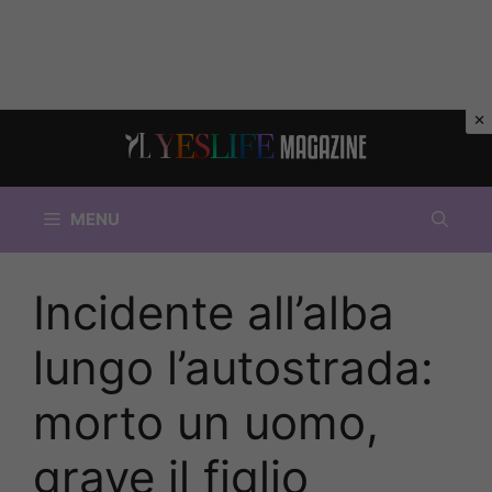
Vai
al
contenuto
MENU
Incidente all’alba
lungo l’autostrada:
morto un uomo,
grave il figlio