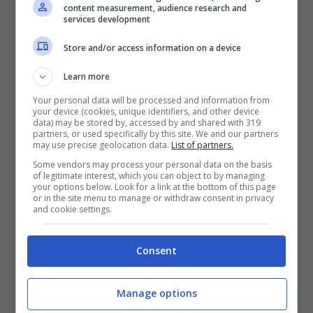
perde la vita
content measurement, audience research and
Inferno sull’autostrada, tir precipita dal
services development
viadotto e si incendia: morto il
Store and/or access information on a device
conducente
Learn more
Femminicidio in un’abitazione: uomo
uccide la moglie a coltellate
Your personal data will be processed and information from
your device (cookies, unique identifiers, and other device
data) may be stored by, accessed by and shared with 319
Una donna è morta in seguito alle ustioni
partners, or used specifically by this site. We and our partners
may use precise geolocation data.
List of partners.
riportate nell’incendio scoppiato all’interno della
Some vendors may process your personal data on the basis
sua abitazione. Il dramma questa mattina,
of legitimate interest, which you can object to by managing
lunedì 27 febbraio
, in
corso Vercelli
a Milano.
your options below. Look for a link at the bottom of this page
or in the site menu to manage or withdraw consent in privacy
La vittima è
Maristella Bezzerri
,
79enne
and cookie settings.
disabile
.
Consent
L’allarme è partito quando alcuni passanti ed i
vicini hanno visto fuoriuscire delle fiamme e del
fumo dall’appartamento, sito al
primo piano
di
Manage options
un
palazzo
. Tempestivamente, riferisce
Il