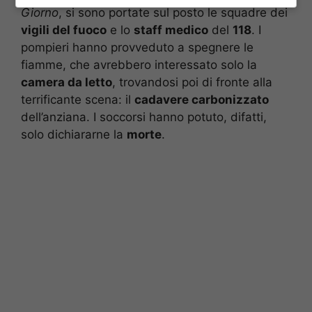
Giorno
, si sono portate sul posto le squadre dei
vigili del fuoco
e lo
staff medico
del
118
. I
pompieri hanno provveduto a spegnere le
fiamme, che avrebbero interessato solo la
camera da letto
, trovandosi poi di fronte alla
terrificante scena: il
cadavere carbonizzato
dell’anziana. I soccorsi hanno potuto, difatti,
solo dichiararne la
morte
.