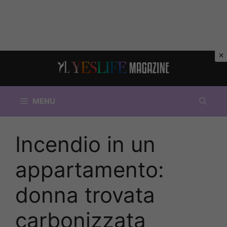
Vai
al
contenuto
MENU
Incendio in un
appartamento:
donna trovata
carbonizzata