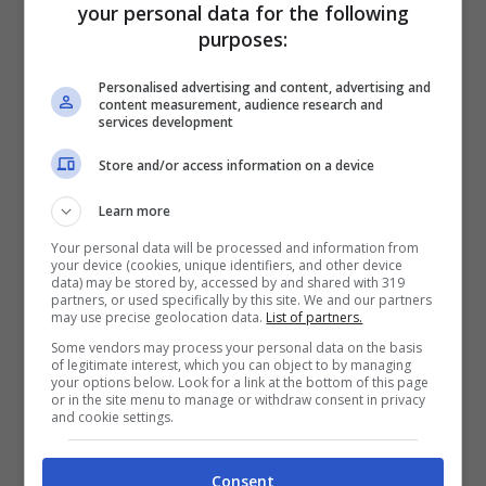
your personal data for the following
purposes:
Personalised advertising and content, advertising and
content measurement, audience research and
services development
Store and/or access information on a device
Auto contro un muro: ragazzo muore
Learn more
nel giorno del suo compleanno, grave
Your personal data will be processed and information from
l’amico
your device (cookies, unique identifiers, and other device
Coppia trovata morta in un
data) may be stored by, accessed by and shared with 319
partners, or used specifically by this site. We and our partners
appartamento: è giallo sulle cause
may use precise geolocation data.
List of partners.
Incidente in scooter: morto padre di due
Some vendors may process your personal data on the basis
of legitimate interest, which you can object to by managing
bambine
your options below. Look for a link at the bottom of this page
or in the site menu to manage or withdraw consent in privacy
and cookie settings.
Avrebbe impugnato un
fucile
e sparato alla
moglie e al cane, poi avrebbe rivolto l’arma,
Consent
legalmente detenuta, contro sé stesso e si è