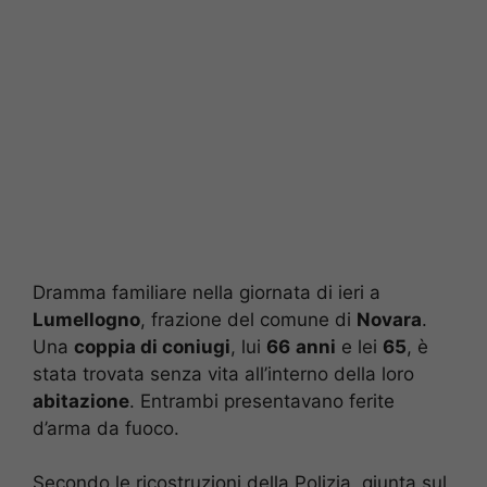
Dramma familiare nella giornata di ieri a
Lumellogno
, frazione del comune di
Novara
.
Una
coppia di coniugi
, lui
66
anni
e lei
65
, è
stata trovata senza vita all’interno della loro
abitazione
. Entrambi presentavano ferite
d’arma da fuoco.
Secondo le ricostruzioni della Polizia, giunta sul