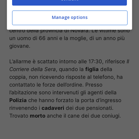
tolto la vita. Questa la tragedia che si sarebbe
consumata ieri,
mercoledì 8
marzo
, in un
Manage options
appartamento di via Bonfantini a
Lumellogno
,
centro della provincia di Novara. Le vittime sono
un uomo di 66 anni e la moglie, di un anno più
giovane.
L’allarme è scattato intorno alle 17:30, riferisce
Il
Corriere della Sera
, quando la
figlia
della
coppia, non ricevendo risposte al telefono, ha
contattato le forze dell’ordine. Presso
l’abitazione sono intervenuti gli agenti della
Polizia
che hanno forzato la porta d’ingresso
rinvenendo i
cadaveri
dei due pensionati.
Trovato
morto
anche il cane dei due coniugi.