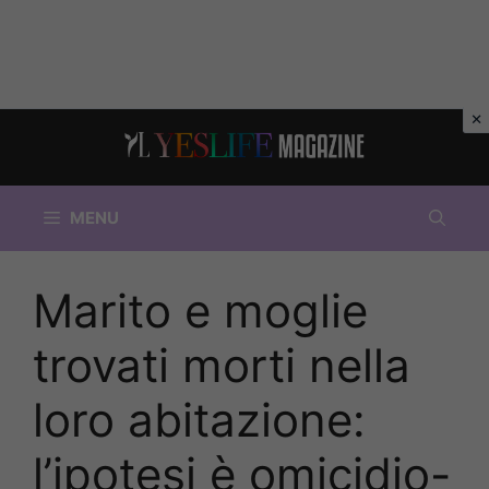
Vai
al
contenuto
MENU
Marito e moglie
trovati morti nella
loro abitazione:
l’ipotesi è omicidio-