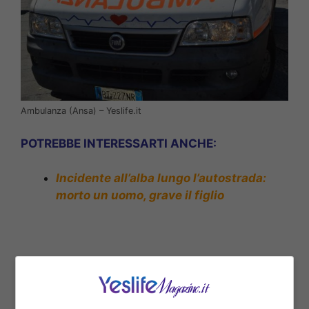
Ambulanza (Ansa) – Yeslife.it
POTREBBE INTERESSARTI ANCHE:
Incidente all’alba lungo l’autostrada:
morto un uomo, grave il figlio