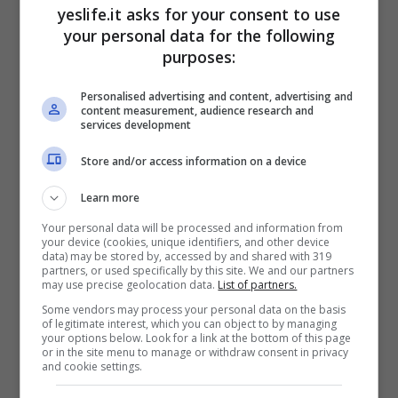
yeslife.it asks for your consent to use
your personal data for the following
purposes:
Personalised advertising and content, advertising and
Dramma nel volley: trovata morta
content measurement, audience research and
services development
giovane pallavolista italiana
Auto e monopattino si scontrano:
Store and/or access information on a device
30enne muore in ospedale
Learn more
Tragedia nella notte: donna trovata
Your personal data will be processed and information from
morta in casa
your device (cookies, unique identifiers, and other device
data) may be stored by, accessed by and shared with 319
partners, or used specifically by this site. We and our partners
È
Gianluca Spina
, 49enne paracadutista della
may use precise geolocation data.
List of partners.
Folgore, la vittima della tragedia consumatasi
Some vendors may process your personal data on the basis
nel primo pomeriggio di ieri,
giovedì 13 aprile
,
of legitimate interest, which you can object to by managing
your options below. Look for a link at the bottom of this page
ad Orentano, frazione di Castelfranco di Sotto
or in the site menu to manage or withdraw consent in privacy
and cookie settings.
(Pisa).