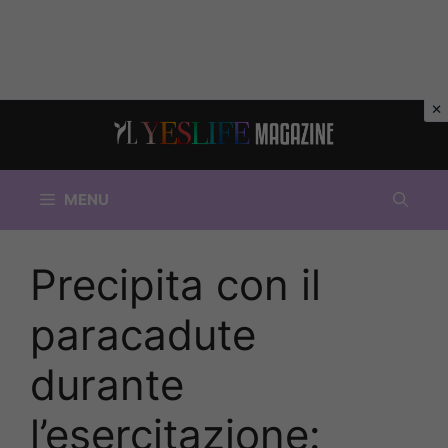
Vai
al
contenuto
MENU
Precipita con il
paracadute
durante
l’esercitazione: