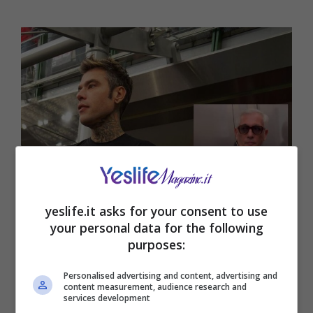
yeslife.it asks for your consent to use
your personal data for the following
Fedez, il rapper fa gli scatoloni e
purposes:
lascia casa: il video del trasloco con
il padre
Personalised advertising and content, advertising and
content measurement, audience research and
services development
Marzo 26, 2024