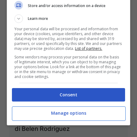
Store and/or access information on a device
Learn more
Your personal data will be processed and information from
your device (cookies, unique identifiers, and other device
data) may be stored by, accessed by and shared with 319
partners, or used specifically by this site. We and our partners
may use precise geolocation data.
List of partners.
Some vendors may process your personal data on the basis
of legitimate interest, which you can object to by managing
your options below. Look for a link at the bottom of this page
or in the site menu to manage or withdraw consent in privacy
and cookie settings.
Consent
Antonino Spinalbese di nuovo
Manage options
innamorato: chi è la fidanzata dell’ex
di Belen Rodriguez