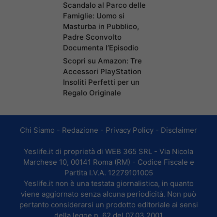
Scandalo al Parco delle
Famiglie: Uomo si
Masturba in Pubblico,
Padre Sconvolto
Documenta l’Episodio
Scopri su Amazon: Tre
Accessori PlayStation
Insoliti Perfetti per un
Regalo Originale
Chi Siamo
-
Redazione
-
Privacy Policy
-
Disclaimer
Yeslife.it di proprietà di WEB 365 SRL - Via Nicola
Marchese 10, 00141 Roma (RM) - Codice Fiscale e
Partita I.V.A. 12279101005
Yeslife.it non è una testata giornalistica, in quanto
viene aggiornato senza alcuna periodicità. Non può
pertanto considerarsi un prodotto editoriale ai sensi
della legge n. 62 del 07.03.2001