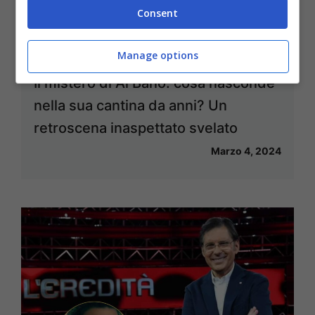
Consent
Manage options
Il mistero di Al Bano: cosa nasconde
nella sua cantina da anni? Un
retroscena inaspettato svelato
Marzo 4, 2024