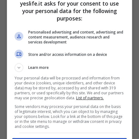
yeslife.it asks for your consent to use
Cristiana Capotondi esce allo
your personal data for the following
purposes:
scoperto, la verità sul padre
biologico della figlia Anna: l’identità
Personalised advertising and content, advertising and
content measurement, audience research and
dell’uomo rimasta segreta fino ad
services development
oggi
Store and/or access information on a device
Marzo 4, 2024
Learn more
Your personal data will be processed and information from
your device (cookies, unique identifiers, and other device
data) may be stored by, accessed by and shared with 319
partners, or used specifically by this site. We and our partners
may use precise geolocation data.
List of partners.
Some vendors may process your personal data on the basis
of legitimate interest, which you can object to by managing
your options below. Look for a link at the bottom of this page
or in the site menu to manage or withdraw consent in privacy
and cookie settings.