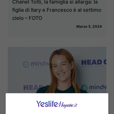
Chanel Totti, la famiglia si allarga: la
figlia di Ilary e Francesco è al settimo
cielo – FOTO
Marzo 5, 2024