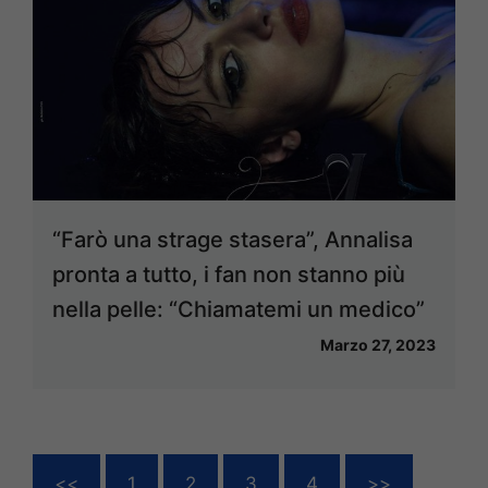
“Farò una strage stasera”, Annalisa
pronta a tutto, i fan non stanno più
nella pelle: “Chiamatemi un medico”
Marzo 27, 2023
<<
1
2
3
4
>>